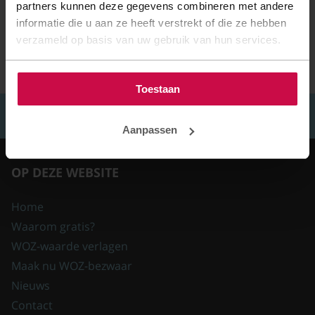
partners kunnen deze gegevens combineren met andere
informatie die u aan ze heeft verstrekt of die ze hebben
verzameld op basis van uw gebruik van hun services.
Toestaan
VOLG ONS OP
Aanpassen
OP DEZE WEBSITE
Home
Waarom gratis?
WOZ-waarde verlagen
Maak nu WOZ-bezwaar
Nieuws
Contact