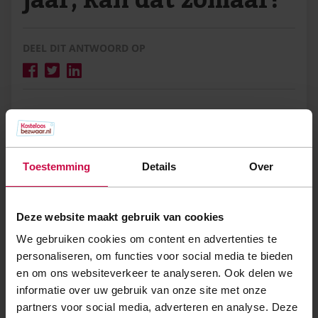
DEEL DIT ANTWOORD OP
De WOZ-waarde wordt ieder jaar op
zichzelf vastgesteld. Er zit daarom geen
relatie tussen de nieuwe waarde en een
Toestemming
Details
Over
oude waarde. Er is daarom ook geen
maximum hoeveel de WOZ-waarde mag
Deze website maakt gebruik van cookies
stijgen. Ook mag uw WOZ-waarde meer
We gebruiken cookies om content en advertenties te
stijgen dan het landelijk gemiddelde. Hier
personaliseren, om functies voor social media te bieden
kunnen geen rechten aan ontleend
en om ons websiteverkeer te analyseren. Ook delen we
worden. De vraag is natuurlijk of de
informatie over uw gebruik van onze site met onze
stijging terecht is.
partners voor social media, adverteren en analyse. Deze