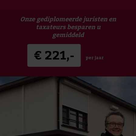
Onze gediplomeerde juristen en
taxateurs besparen u
gemiddeld
€
221
,-
per jaar