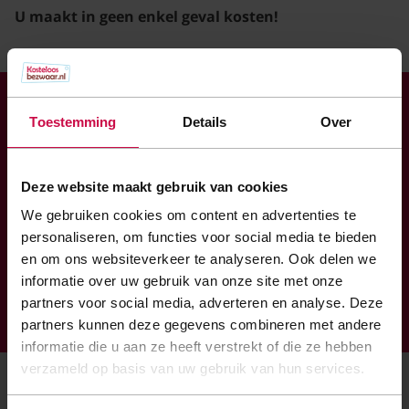
U maakt in geen enkel geval kosten!
Toestemming
Details
Over
9.0
Deze website maakt gebruik van cookies
Op basis van
817
beoordelingen
We gebruiken cookies om content en advertenties te
personaliseren, om functies voor social media te bieden
Hoogste onafhankelijke
en om ons websiteverkeer te analyseren. Ook delen we
klantenbeoordeling in de
informatie over uw gebruik van onze site met onze
branche
partners voor social media, adverteren en analyse. Deze
partners kunnen deze gegevens combineren met andere
informatie die u aan ze heeft verstrekt of die ze hebben
verzameld op basis van uw gebruik van hun services.
De volgende belastingen worden