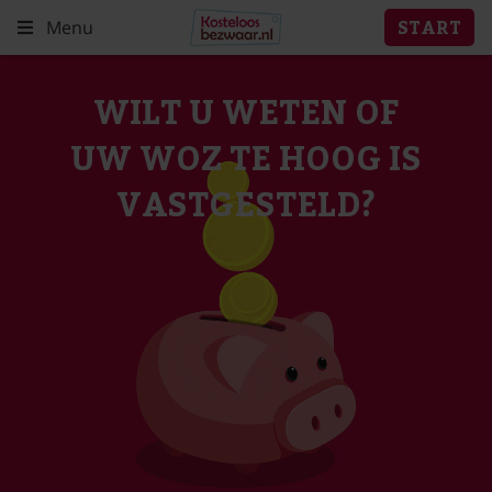
Menu
START
WILT U WETEN OF
UW WOZ TE HOOG IS
VASTGESTELD?