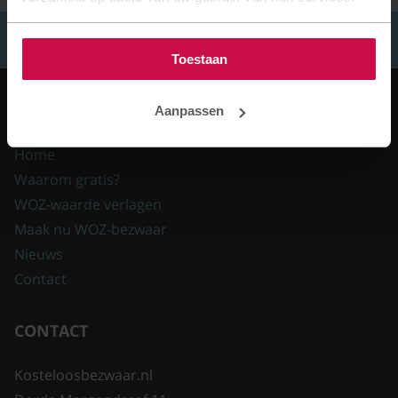
VOLG ONS OP
Toestaan
OP DEZE WEBSITE
Aanpassen
Home
Waarom gratis?
WOZ-waarde verlagen
Maak nu WOZ-bezwaar
Nieuws
Contact
CONTACT
Kosteloosbezwaar.nl