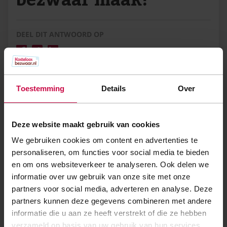
DEEL DIT ANTWOORD OP
Wij vragen geen uitstel van betaling, nu
Toestemming
Details
Over
dat in onze ervaring een averechtse
werking heeft. U dient de bedragen
Deze website maakt gebruik van cookies
binnen de gestelde termijn te betalen. Als
We gebruiken cookies om content en advertenties te
u niet betaalt, riskeert u extra kosten bij
personaliseren, om functies voor social media te bieden
uw gemeente.
en om ons websiteverkeer te analyseren. Ook delen we
informatie over uw gebruik van onze site met onze
partners voor social media, adverteren en analyse. Deze
partners kunnen deze gegevens combineren met andere
informatie die u aan ze heeft verstrekt of die ze hebben
verzameld op basis van uw gebruik van hun services.